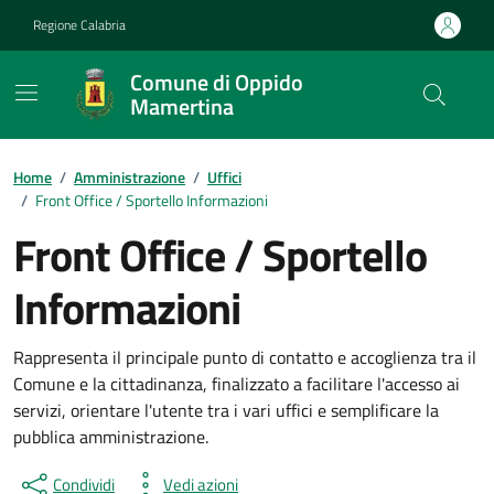
Vai ai contenuti
Vai al footer
Regione Calabria
Comune di Oppido
Mamertina
Home
/
Amministrazione
/
Uffici
/
Front Office / Sportello Informazioni
Front Office / Sportello
Informazioni
Rappresenta il principale punto di contatto e accoglienza tra il
Comune e la cittadinanza, finalizzato a facilitare l'accesso ai
servizi, orientare l'utente tra i vari uffici e semplificare la
pubblica amministrazione.
Condividi
Vedi azioni