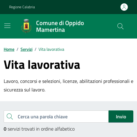
Vai ai contenuti
Vai al footer
Regione Calabria
Comune di Oppido
Mamertina
Home
/
Servizi
/
Vita lavorativa
Vita lavorativa
Lavoro, concorsi e selezioni, licenze, abilitazioni professionali e
sicurezza sul lavoro.
Esplora tutti i servizi
Cerca una parola chiave
Invio
0
servizi trovati in ordine alfabetico