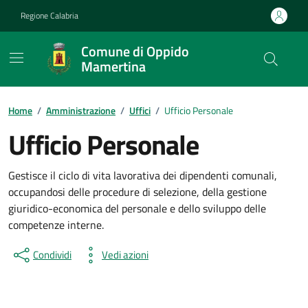
Vai ai contenuti
Vai al footer
Regione Calabria
Comune di Oppido
Mamertina
Home
/
Amministrazione
/
Uffici
/
Ufficio Personale
Ufficio Personale
Gestisce il ciclo di vita lavorativa dei dipendenti comunali,
occupandosi delle procedure di selezione, della gestione
giuridico-economica del personale e dello sviluppo delle
competenze interne.
Condividi
Vedi azioni