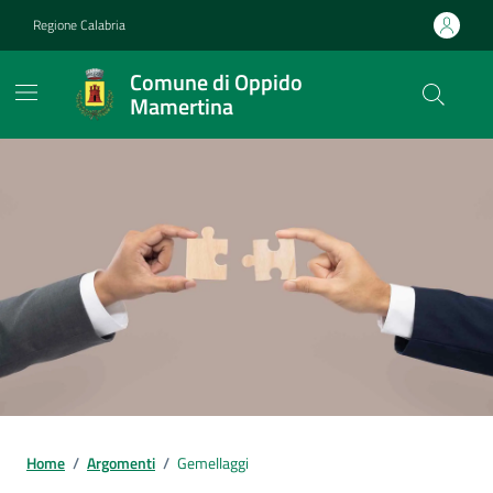
Vai ai contenuti
Vai al footer
Regione Calabria
Comune di Oppido
Mamertina
Home
/
Argomenti
/
Gemellaggi