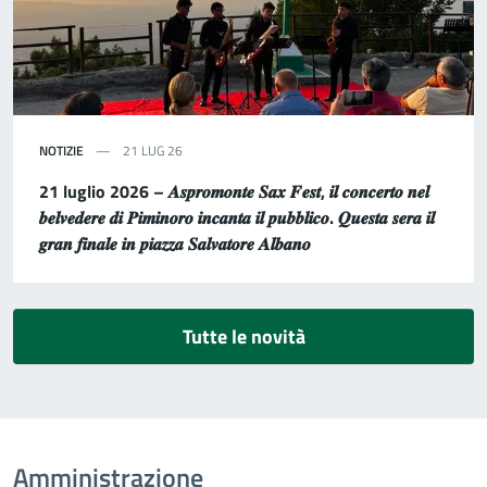
NOTIZIE
21 LUG 26
21 luglio 2026 – 𝑨𝒔𝒑𝒓𝒐𝒎𝒐𝒏𝒕𝒆 𝑺𝒂𝒙 𝑭𝒆𝒔𝒕, 𝒊𝒍 𝒄𝒐𝒏𝒄𝒆𝒓𝒕𝒐 𝒏𝒆𝒍
𝒃𝒆𝒍𝒗𝒆𝒅𝒆𝒓𝒆 𝒅𝒊 𝑷𝒊𝒎𝒊𝒏𝒐𝒓𝒐 𝒊𝒏𝒄𝒂𝒏𝒕𝒂 𝒊𝒍 𝒑𝒖𝒃𝒃𝒍𝒊𝒄𝒐. 𝑸𝒖𝒆𝒔𝒕𝒂 𝒔𝒆𝒓𝒂 𝒊𝒍
𝒈𝒓𝒂𝒏 𝒇𝒊𝒏𝒂𝒍𝒆 𝒊𝒏 𝒑𝒊𝒂𝒛𝒛𝒂 𝑺𝒂𝒍𝒗𝒂𝒕𝒐𝒓𝒆 𝑨𝒍𝒃𝒂𝒏𝒐
Tutte le novità
Amministrazione