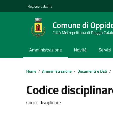
Vai ai contenuti
Vai al footer
Regione Calabria
Comune di Oppid
Città Metropolitana di Reggio Calab
Amministrazione
Novità
Servizi
Home
/
Amministrazione
/
Documenti e Dati
/
Codice disciplinar
Dettagli del documento
Codice disciplinare