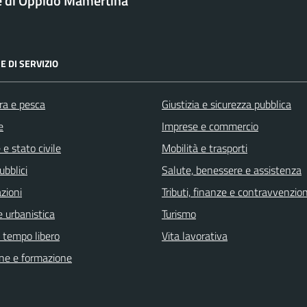
 di Oppido Mamertina
E DI SERVIZIO
ra e pesca
Giustizia e sicurezza pubblica
e
Imprese e commercio
e stato civile
Mobilità e trasporti
ubblici
Salute, benessere e assistenza
zioni
Tributi, finanze e contravvenzion
 urbanistica
Turismo
e tempo libero
Vita lavorativa
ne e formazione