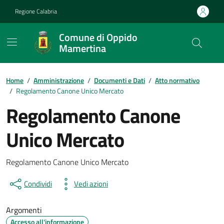
Vai ai contenuti
Vai al footer
Regione Calabria
Comune di Oppido
Mamertina
Home
/
Amministrazione
/
Documenti e Dati
/
Atto normativo
/
Regolamento Canone Unico Mercato
Regolamento Canone
Unico Mercato
Dettagli del documento
Regolamento Canone Unico Mercato
Condividi
Vedi azioni
Argomenti
Accesso all'informazione