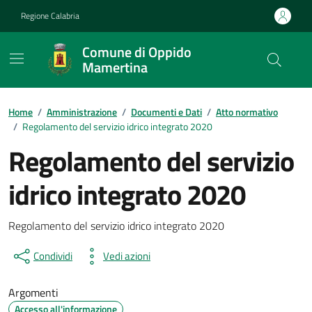
Vai ai contenuti
Vai al footer
Regione Calabria
Comune di Oppido
Mamertina
Home
/
Amministrazione
/
Documenti e Dati
/
Atto normativo
/
Regolamento del servizio idrico integrato 2020
Regolamento del servizio
idrico integrato 2020
Dettagli del documento
Regolamento del servizio idrico integrato 2020
Condividi
Vedi azioni
Argomenti
Accesso all'informazione