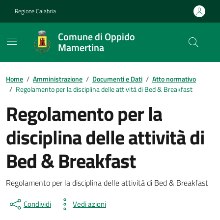
Vai ai contenuti
Vai al footer
Regione Calabria
Comune di Oppido
Mamertina
Home
/
Amministrazione
/
Documenti e Dati
/
Atto normativo
/
Regolamento per la disciplina delle attività di Bed & Breakfast
Regolamento per la
disciplina delle attività di
Bed & Breakfast
Dettagli del documento
Regolamento per la disciplina delle attività di Bed & Breakfast
Condividi
Vedi azioni