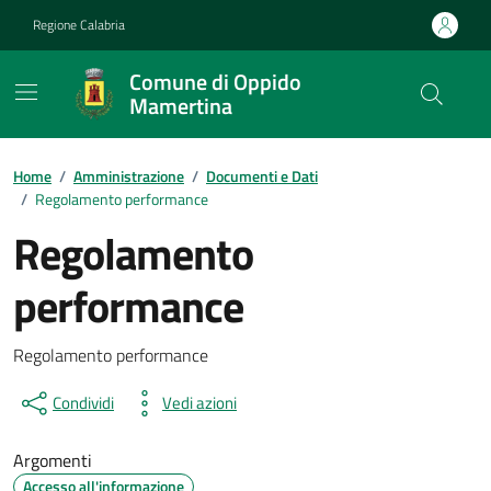
Vai ai contenuti
Vai al footer
Regione Calabria
Comune di Oppido
Mamertina
Home
/
Amministrazione
/
Documenti e Dati
/
Regolamento performance
Regolamento
performance
Dettagli del documento
Regolamento performance
Condividi
Vedi azioni
Argomenti
Accesso all'informazione