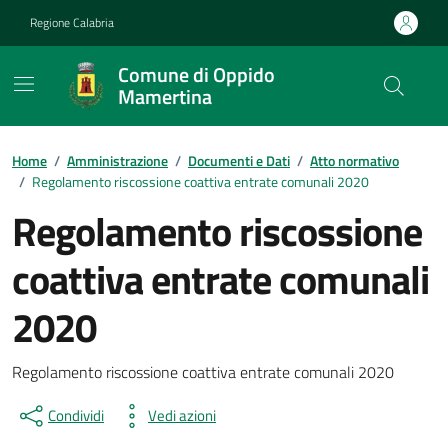
Vai ai contenuti
Vai al footer
Regione Calabria
Comune di Oppido
Mamertina
Home
/
Amministrazione
/
Documenti e Dati
/
Atto normativo
/
Regolamento riscossione coattiva entrate comunali 2020
Regolamento riscossione
coattiva entrate comunali
2020
Dettagli del documento
Regolamento riscossione coattiva entrate comunali 2020
Condividi
Vedi azioni