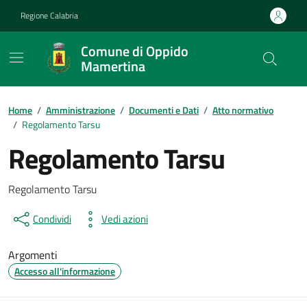
Vai ai contenuti
Vai al footer
Regione Calabria
Comune di Oppido
Mamertina
Home
/
Amministrazione
/
Documenti e Dati
/
Atto normativo
/
Regolamento Tarsu
Regolamento Tarsu
Dettagli del documento
Regolamento Tarsu
Condividi
Vedi azioni
Argomenti
Accesso all'informazione