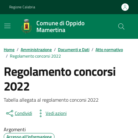
Vai ai contenuti
Vai al footer
Regione Calabria
Comune di Oppido
Mamertina
Home
/
Amministrazione
/
Documenti e Dati
/
Atto normativo
/
Regolamento concorsi 2022
Regolamento concorsi
2022
Dettagli del documento
Tabella allegata al regolamento concorsi 2022
Condividi
Vedi azioni
Argomenti
Accesso all'informazione