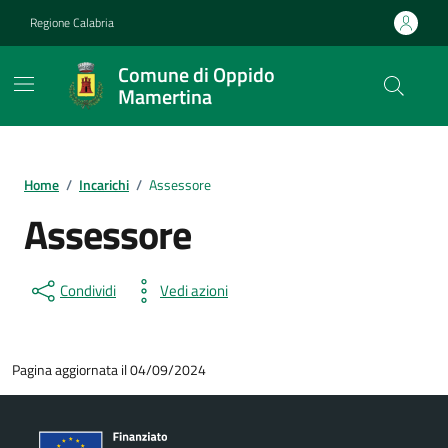
Vai ai contenuti
Vai al footer
Regione Calabria
Comune di Oppido
Mamertina
Home
/
Incarichi
/
Assessore
Assessore
Condividi
Vedi azioni
Pagina aggiornata il 04/09/2024