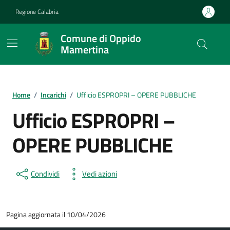
Vai ai contenuti
Vai al footer
Regione Calabria
Comune di Oppido
Mamertina
Home
/
Incarichi
/
Ufficio ESPROPRI – OPERE PUBBLICHE
Ufficio ESPROPRI –
OPERE PUBBLICHE
Condividi
Vedi azioni
Pagina aggiornata il 10/04/2026