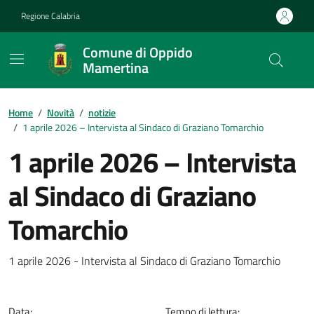
Vai ai contenuti
Vai al footer
Regione Calabria
Comune di Oppido
Mamertina
Home
/
Novità
/
notizie
/
1 aprile 2026 – Intervista al Sindaco di Graziano Tomarchio
1 aprile 2026 – Intervista
al Sindaco di Graziano
Tomarchio
Dettagli della notizia
1 aprile 2026 - Intervista al Sindaco di Graziano Tomarchio
Data:
Tempo di lettura: