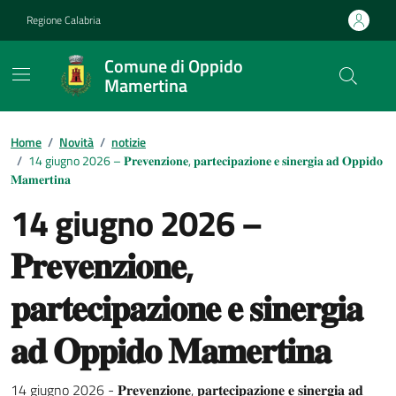
Vai ai contenuti
Vai al footer
Regione Calabria
Comune di Oppido
Mamertina
Home
/
Novità
/
notizie
/
14 giugno 2026 – 𝐏𝐫𝐞𝐯𝐞𝐧𝐳𝐢𝐨𝐧𝐞, 𝐩𝐚𝐫𝐭𝐞𝐜𝐢𝐩𝐚𝐳𝐢𝐨𝐧𝐞 𝐞 𝐬𝐢𝐧𝐞𝐫𝐠𝐢𝐚 𝐚𝐝 𝐎𝐩𝐩𝐢𝐝𝐨
𝐌𝐚𝐦𝐞𝐫𝐭𝐢𝐧𝐚
14 giugno 2026 –
𝐏𝐫𝐞𝐯𝐞𝐧𝐳𝐢𝐨𝐧𝐞,
𝐩𝐚𝐫𝐭𝐞𝐜𝐢𝐩𝐚𝐳𝐢𝐨𝐧𝐞 𝐞 𝐬𝐢𝐧𝐞𝐫𝐠𝐢𝐚
𝐚𝐝 𝐎𝐩𝐩𝐢𝐝𝐨 𝐌𝐚𝐦𝐞𝐫𝐭𝐢𝐧𝐚
14 giugno 2026 - 𝐏𝐫𝐞𝐯𝐞𝐧𝐳𝐢𝐨𝐧𝐞, 𝐩𝐚𝐫𝐭𝐞𝐜𝐢𝐩𝐚𝐳𝐢𝐨𝐧𝐞 𝐞 𝐬𝐢𝐧𝐞𝐫𝐠𝐢𝐚 𝐚𝐝