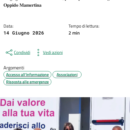
Dettagli della notizia
𝐎𝐩𝐩𝐢𝐝𝐨 𝐌𝐚𝐦𝐞𝐫𝐭𝐢𝐧𝐚
Data:
Tempo di lettura:
2 min
14 Giugno 2026
Condividi
Vedi azioni
Argomenti
Accesso all'informazione
Associazioni
Risposta alle emergenze