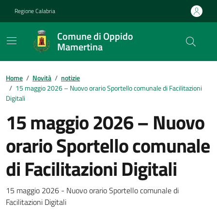
Vai ai contenuti
Vai al footer
Regione Calabria
Comune di Oppido
Mamertina
Home
/
Novità
/
notizie
/
15 maggio 2026 – Nuovo orario Sportello comunale di Facilitazioni
Digitali
15 maggio 2026 – Nuovo
orario Sportello comunale
di Facilitazioni Digitali
Dettagli della notizia
15 maggio 2026 - Nuovo orario Sportello comunale di
Facilitazioni Digitali