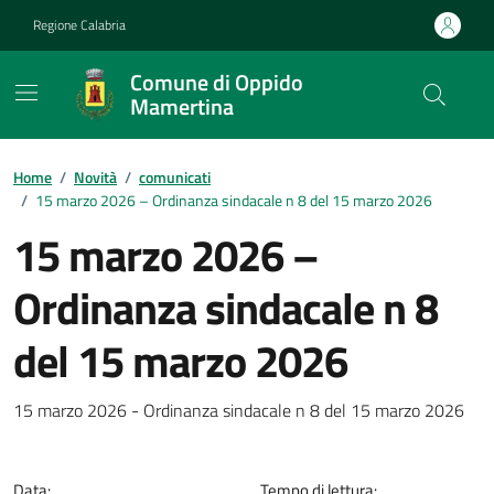
Vai ai contenuti
Vai al footer
Regione Calabria
Comune di Oppido
Mamertina
Home
/
Novità
/
comunicati
/
15 marzo 2026 – Ordinanza sindacale n 8 del 15 marzo 2026
15 marzo 2026 –
Ordinanza sindacale n 8
del 15 marzo 2026
Dettagli della notizia
15 marzo 2026 - Ordinanza sindacale n 8 del 15 marzo 2026
Data:
Tempo di lettura: