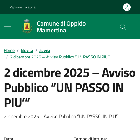
Vai ai contenuti
Vai al footer
Regione Calabria
Comune di Oppido
Mamertina
Home
/
Novità
/
avvisi
/
2 dicembre 2025 – Avviso Pubblico “UN PASSO IN PIU’”
2 dicembre 2025 – Avviso
Pubblico “UN PASSO IN
PIU’”
Dettagli della notizia
2 dicembre 2025 - Avviso Pubblico “UN PASSO IN PIU’”
Data:
Tempo di lettura: