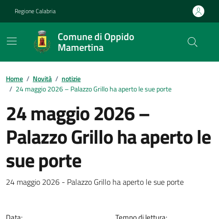
Vai ai contenuti
Vai al footer
Regione Calabria
Comune di Oppido
Mamertina
Home
/
Novità
/
notizie
/
24 maggio 2026 – Palazzo Grillo ha aperto le sue porte
24 maggio 2026 –
Palazzo Grillo ha aperto le
sue porte
Dettagli della notizia
24 maggio 2026 - Palazzo Grillo ha aperto le sue porte
Data:
Tempo di lettura: