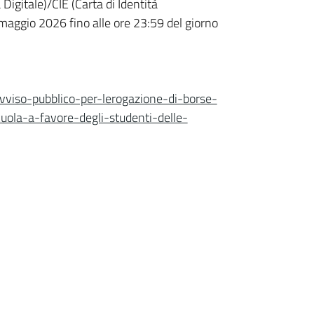
igitale)/CIE (Carta di Identità
8 maggio 2026 fino alle ore 23:59 del giorno
/avviso-pubblico-per-lerogazione-di-borse-
uola-a-favore-degli-studenti-delle-