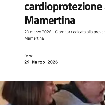
cardioprotezione
Mamertina
Dettagli della notizi
29 marzo 2026 - Giornata dedicata alla preve
Mamertina
Data:
29 Marzo 2026