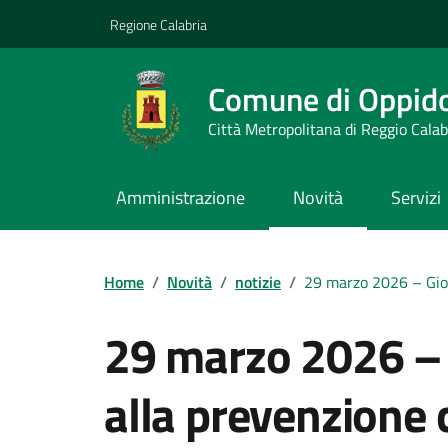
Vai ai contenuti
Vai al footer
Regione Calabria
Comune di Oppid
Città Metropolitana di Reggio Calab
Amministrazione
Novità
Servizi
Home
/
Novità
/
notizie
/
29 marzo 2026 – Gior
29 marzo 2026 – 
alla prevenzione 