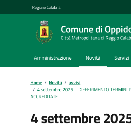
Vai ai contenuti
Vai al footer
Regione Calabria
Comune di Oppid
Città Metropolitana di Reggio Calab
Amministrazione
Novità
Servizi
Home
/
Novità
/
avvisi
/
4 settembre 2025 – DIFFERIMENTO TERMINI 
ACCREDITATE.
4 settembre 202