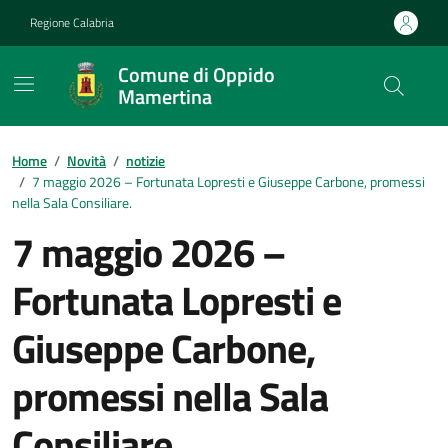
Vai ai contenuti
Vai al footer
Regione Calabria
Comune di Oppido
Mamertina
Home
/
Novità
/
notizie
/
7 maggio 2026 – Fortunata Lopresti e Giuseppe Carbone, promessi
nella Sala Consiliare.
7 maggio 2026 –
Fortunata Lopresti e
Giuseppe Carbone,
promessi nella Sala
Consiliare.