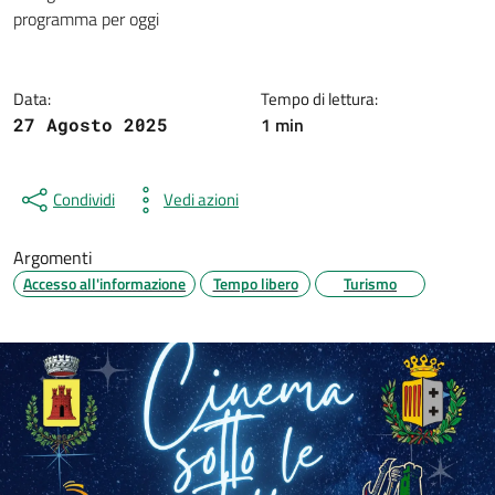
Dettagli della notizia
programma per oggi
Data:
Tempo di lettura:
1 min
27 Agosto 2025
Condividi
Vedi azioni
Argomenti
Accesso all'informazione
Tempo libero
Turismo