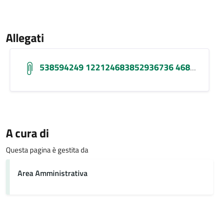
Allegati
538594249 122124683852936736 4688940078654878883 N
A cura di
Questa pagina è gestita da
Area Amministrativa