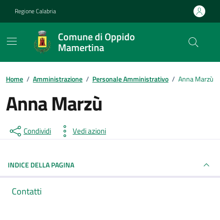
Vai ai contenuti
Vai al footer
Regione Calabria
Comune di Oppido
Mamertina
Home
/
Amministrazione
/
Personale Amministrativo
/
Anna Marzù
Anna Marzù
Condividi
Vedi azioni
INDICE DELLA PAGINA
Contatti