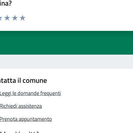
ina?
a 1 stelle su 5
luta 2 stelle su 5
Valuta 3 stelle su 5
Valuta 4 stelle su 5
Valuta 5 stelle su 5
tatta il comune
Leggi le domande frequenti
Richiedi assistenza
Prenota appuntamento