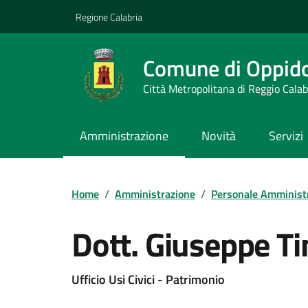
Vai ai contenuti
Vai al footer
Regione Calabria
Comune di Oppid
Città Metropolitana di Reggio Calab
Amministrazione
Novità
Servizi
Home
/
Amministrazione
/
Personale Amminist
Dott. Giuseppe T
Ufficio Usi Civici - Patrimonio