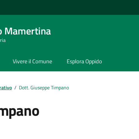
o Mamertina
ria
Vivere il Comune
Esplora Oppido
rativo
/
Dott. Giuseppe Timpano
impano