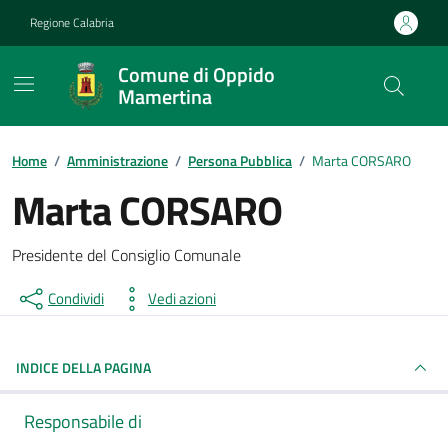
Vai ai contenuti
Vai al footer
Regione Calabria
Comune di Oppido
Mamertina
Home
/
Amministrazione
/
Persona Pubblica
/
Marta CORSARO
Marta CORSARO
Presidente del Consiglio Comunale
Condividi
Vedi azioni
INDICE DELLA PAGINA
Responsabile di