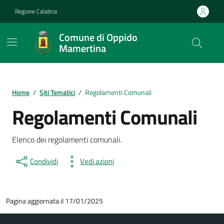
Vai ai contenuti
Vai al footer
Regione Calabria
Comune di Oppido
Mamertina
Home
/
Siti Tematici
/
Regolamenti Comunali
Regolamenti Comunali
Elenco dei regolamenti comunali.
Condividi
Vedi azioni
Pagina aggiornata il 17/01/2025