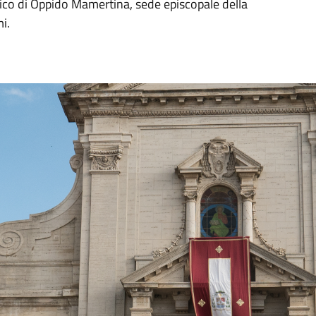
tolico di Oppido Mamertina, sede episcopale della
i.