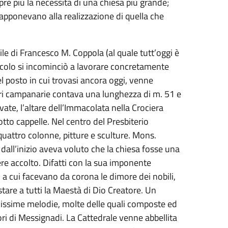
e più la necessità di una chiesa più grande;
frapponevano alla realizzazione di quella che
le di Francesco M. Coppola (al quale tutt’oggi è
secolo si incominciò a lavorare concretamente
l posto in cui trovasi ancora oggi, venne
ri campanarie contava una lunghezza di m. 51 e
ate, l’altare dell’Immacolata nella Crociera
otto cappelle. Nel centro del Presbiterio
uattro colonne, pitture e sculture. Mons.
dall’inizio aveva voluto che la chiesa fosse una
e accolto. Difatti con la sua imponente
, a cui facevano da corona le dimore dei nobili,
tare a tutti la Maestà di Dio Creatore. Un
cissime melodie, molte delle quali composte ed
i di Messignadi. La Cattedrale venne abbellita