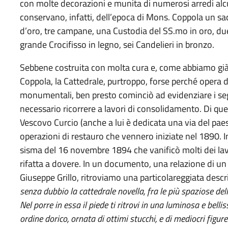
con molte decorazioni e munita di numerosi arredi alcun
conservano, infatti, dell’epoca di Mons. Coppola un sa
d’oro, tre campane, una Custodia del SS.mo in oro, due
grande Crocifisso in legno, sei Candelieri in bronzo.
Sebbene costruita con molta cura e, come abbiamo già 
Coppola, la Cattedrale, purtroppo, forse perché opera d
monumentali, ben presto cominciò ad evidenziare i seg
necessario ricorrere a lavori di consolidamento. Di ques
Vescovo Curcio (anche a lui è dedicata una via del pae
operazioni di restauro che vennero iniziate nel 1890. I
sisma del 16 novembre 1894 che vanificò molti dei lavor
rifatta a dovere. In un documento, una relazione di un 
Giuseppe Grillo, ritroviamo una particolareggiata desc
senza dubbio la cattedrale novella, fra le più spaziose dell
Nel porre in essa il piede ti ritrovi in una luminosa e belli
ordine dorico, ornata di ottimi stucchi, e di mediocri figu