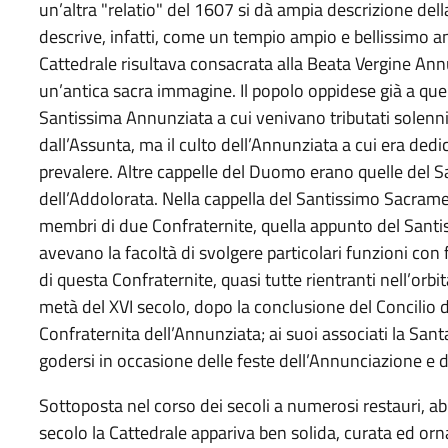
un’altra "relatio" del 1607 si dà ampia descrizione dell
descrive, infatti, come un tempio ampio e bellissimo a
Cattedrale risultava consacrata alla Beata Vergine Ann
un’antica sacra immagine. Il popolo oppidese già a q
Santissima Annunziata a cui venivano tributati solenni
dall’Assunta, ma il culto dell’Annunziata a cui era dedic
prevalere. Altre cappelle del Duomo erano quelle del 
dell’Addolorata. Nella cappella del Santissimo Sacramen
membri di due Confraternite, quella appunto del Sant
avevano la facoltà di svolgere particolari funzioni con fi
di questa Confraternite, quasi tutte rientranti nell’orbit
metà del XVI secolo, dopo la conclusione del Concilio d
Confraternita dell’Annunziata; ai suoi associati la Sa
godersi in occasione delle feste dell’Annunciazione e de
Sottoposta nel corso dei secoli a numerosi restauri, abb
secolo la Cattedrale appariva ben solida, curata ed ornat