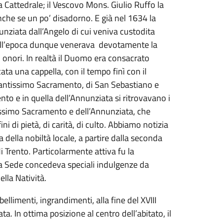
a Cattedrale; il Vescovo Mons. Giulio Ruffo la
nche se un po’ disadorno. E già nel 1634 la
unziata dall’Angelo di cui veniva custodita
uell’epoca dunque venerava devotamente la
 onori. In realtà il Duomo era consacrato
ata una cappella, con il tempo finì con il
Santissimo Sacramento, di San Sebastiano e
to e in quella dell’Annunziata si ritrovavano i
issimo Sacramento e dell’Annunziata, che
ni di pietà, di carità, di culto. Abbiamo notizia
a della nobiltà locale, a partire dalla seconda
i Trento. Particolarmente attiva fu la
nta Sede concedeva speciali indulgenze da
lla Natività.
ellimenti, ingrandimenti, alla fine del XVIII
a. In ottima posizione al centro dell’abitato, il