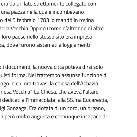
ra da un lato strettamente collegato con
su una piazza nella quale incombevano i
oto del 5 febbraio 1783 lo mandò in rovina
 della Vecchia Oppido (come d’altronde di altre
il loro paese nello stesso sito era impresa
Tuba, dove furono sistemati alloggiamenti
i documenti, la nuova città poteva dirsi solo
uisti forma. Nel frattempo assunse funzione di
ogo in cui ora trovasi la chiesa dell’Abbazia
iesa Vecchia". La Chiesa, che aveva l’altare
i dedicati all’Immacolata, alla SS.ma Eucarestia,
uigi Gonzaga. Era dotata di un coro, un organo,
tava però molto angusta e comunque incapace di