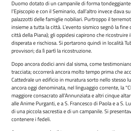
Duomo dotato di un campanile di forma tondeggiante e
l’Episcopio e con il Seminario, dall’altro invece dava 
palazzotti delle famiglie nobiliari. Purtroppo il terrem
insieme a tutta la città. L’evento sismico segnò la fine
città della Piana); gli oppidesi capirono che ricostruire 
disperata e rischiosa. Si portarono quindi in località 
provvisori; da lì partì la ricostruzione.
Dopo ancora dodici anni dal sisma, come testimoniano 
tracciata; occorrerà ancora molto tempo prima che acq
Cattedrale un edificio in muratura sorto nello stesso lu
ancora oggi denominata, nel linguaggio corrente, la "Ch
maggiore consacrato all’Annunziata e altri cinque altar
alle Anime Purganti, e a S. Francesco di Paola e a S. L
di una piccola sacrestia e di un campanile. Si presen
contenere i fedeli.