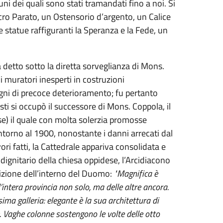
i dei quali sono stati tramandati fino a noi. Si
cro Parato, un Ostensorio d’argento, un Calice
 statue raffiguranti la Speranza e la Fede, un
detto sotto la diretta sorveglianza di Mons.
i muratori inesperti in costruzioni
ni di precoce deterioramento; fu pertanto
ti si occupò il successore di Mons. Coppola, il
se) il quale con molta solerzia promosse
ntorno al 1900, nonostante i danni arrecati dal
i fatti, la Cattedrale appariva consolidata e
dignitario della chiesa oppidese, l’Arcidiacono
rizione dell’interno del Duomo:
"Magnifica è
’intera provincia non solo, ma delle altre ancora.
ssima galleria: elegante è la sua architettura di
re. Vaghe colonne sostengono le volte delle otto