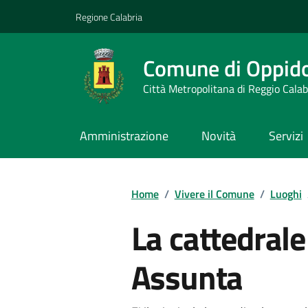
Vai ai contenuti
Vai al footer
Regione Calabria
Comune di Oppid
Città Metropolitana di Reggio Calab
Amministrazione
Novità
Servizi
Home
/
Vivere il Comune
/
Luoghi
La cattedrale
Assunta