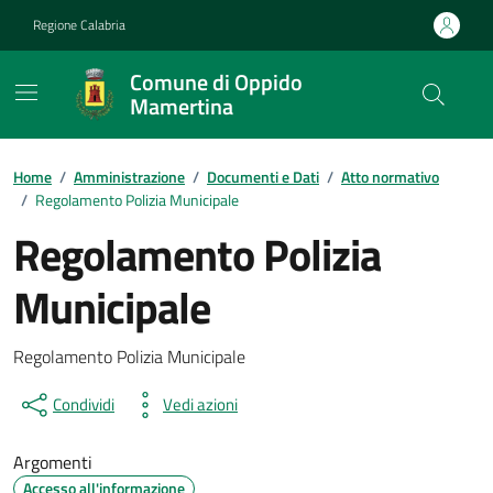
Vai ai contenuti
Vai al footer
Regione Calabria
Comune di Oppido
Mamertina
Home
/
Amministrazione
/
Documenti e Dati
/
Atto normativo
/
Regolamento Polizia Municipale
Regolamento Polizia
Municipale
Dettagli del documento
Regolamento Polizia Municipale
Condividi
Vedi azioni
Argomenti
Accesso all'informazione