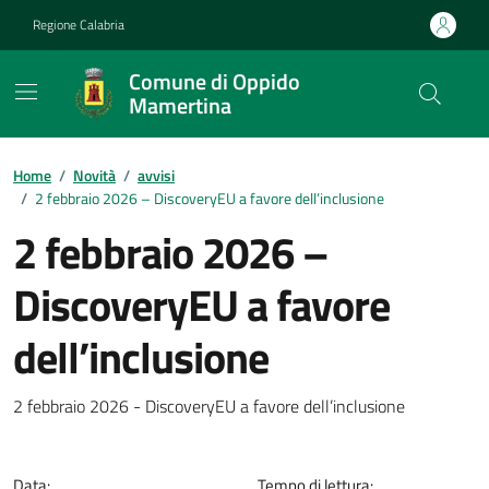
Vai ai contenuti
Vai al footer
Regione Calabria
Comune di Oppido
Mamertina
Home
/
Novità
/
avvisi
/
2 febbraio 2026 – DiscoveryEU a favore dell’inclusione
2 febbraio 2026 –
DiscoveryEU a favore
dell’inclusione
Dettagli della notizia
2 febbraio 2026 - DiscoveryEU a favore dell’inclusione
Data:
Tempo di lettura: